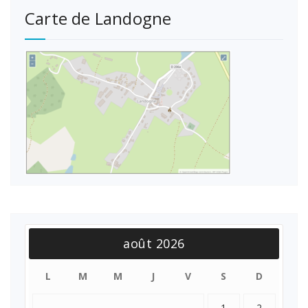
Carte de Landogne
août 2026
L
M
M
J
V
S
D
1
2