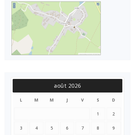
août 2026
L
M
M
J
V
S
D
1
2
3
4
5
6
7
8
9