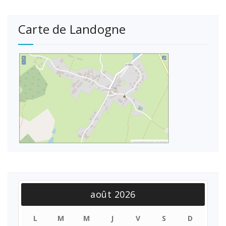
Carte de Landogne
août 2026
L
M
M
J
V
S
D