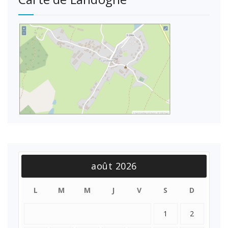
août 2026
L
M
M
J
V
S
D
1
2