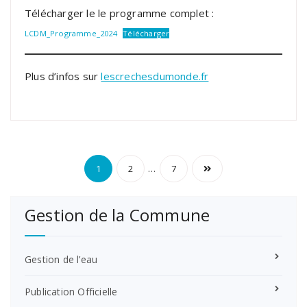
Télécharger le le programme complet :
LCDM_Programme_2024
Télécharger
Plus d’infos sur
lescrechesdumonde.fr
Pagination
…
1
2
7
des
Gestion de la Commune
publications
Gestion de l’eau
Publication Officielle