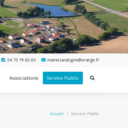
04 73 79 82 60
mairie.landogne@orange.fr
l
Associations
Service Public
Accueil
/
Service Public