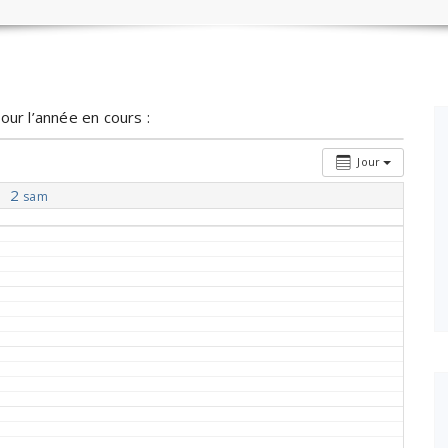
our l’année en cours :
Jour
2
sam