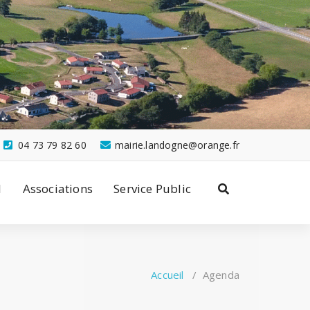
04 73 79 82 60
mairie.landogne@orange.fr
l
Associations
Service Public
Accueil
/
Agenda