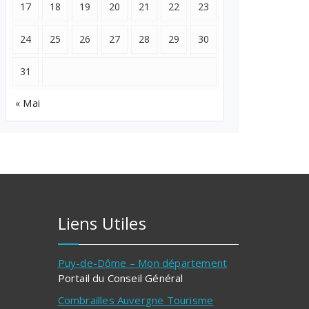
17
18
19
20
21
22
23
24
25
26
27
28
29
30
31
« Mai
Liens Utiles
Puy-de-Dôme – Mon département
Portail du Conseil Général
Combrailles Auvergne Tourisme