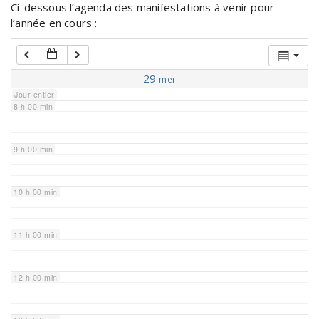
Ci-dessous l’agenda des manifestations à venir pour
l’année en cours :
6 h 00 min
7 h 00 min
29
mer
Jour entier
8 h 00 min
9 h 00 min
10 h 00 min
11 h 00 min
12 h 00 min