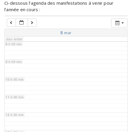
Ci-dessous l’agenda des manifestations à venir pour
l’année en cours :
6 h 00 min
7 h 00 min
8
mar
Jour entier
8 h 00 min
9 h 00 min
10 h 00 min
11 h 00 min
12 h 00 min