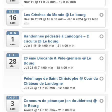
sam
Nov 11 @ 11 h 00 min – 13 h 00 min
DÉC
Les Crèches du Monde
@ Le bourg
16
Déc 16 2023 @ 16 h 00 min – Jan 6 2024 @ 22 h 00
min
sam
JUIN
Randonnée pédestre à Landogne – 2
1
circuits
@ Le bourg
sam
Juin 1 @ 19 h 00 min – 21 h 00 min
JUIL
20 ème Brocante & Vide-greniers
@ Le
28
Bourg
dim
Juil 28 @ 7 h 00 min – 18 h 00 min
Pélerinage de Saint Christophe
@ Cour du
Château de Landogne
Juil 28 @ 11 h 00 min – 12 h 00 min
AOÛT
Concours de pétanque (en doublettes)
@
3
le Bourg
sam
Août 3 @ 14 h 00 min – 21 h 00 min