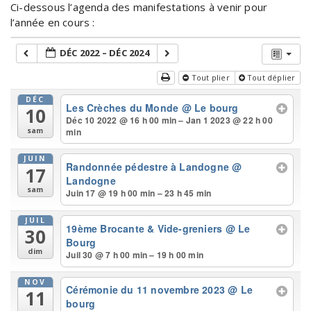
Ci-dessous l’agenda des manifestations à venir pour
l’année en cours :
DÉC 2022 – DÉC 2024
Tout plier
Tout déplier
DÉC
Les Crèches du Monde
@ Le bourg
10
Déc 10 2022 @ 16 h 00 min – Jan 1 2023 @ 22 h 00
min
sam
JUIN
Randonnée pédestre à Landogne
@
17
Landogne
sam
Juin 17 @ 19 h 00 min – 23 h 45 min
JUIL
19ème Brocante & Vide-greniers
@ Le
30
Bourg
dim
Juil 30 @ 7 h 00 min – 19 h 00 min
NOV
Cérémonie du 11 novembre 2023
@ Le
11
bourg