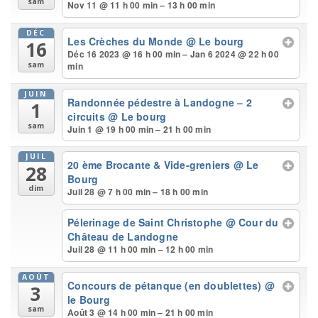
sam
Nov 11 @ 11 h 00 min – 13 h 00 min
DÉC
Les Crèches du Monde
@ Le bourg
16
Déc 16 2023 @ 16 h 00 min – Jan 6 2024 @ 22 h 00
min
sam
JUIN
Randonnée pédestre à Landogne – 2
1
circuits
@ Le bourg
sam
Juin 1 @ 19 h 00 min – 21 h 00 min
JUIL
20 ème Brocante & Vide-greniers
@ Le
28
Bourg
dim
Juil 28 @ 7 h 00 min – 18 h 00 min
Pélerinage de Saint Christophe
@ Cour du
Château de Landogne
Juil 28 @ 11 h 00 min – 12 h 00 min
AOÛT
Concours de pétanque (en doublettes)
@
3
le Bourg
sam
Août 3 @ 14 h 00 min – 21 h 00 min