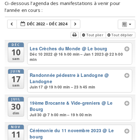
Ci-dessous l’agenda des manifestations à venir pour
l’année en cours :
DÉC 2022 – DÉC 2024
Tout plier
Tout déplier
DÉC
Les Crèches du Monde
@ Le bourg
10
Déc 10 2022 @ 16 h 00 min – Jan 1 2023 @ 22 h 00
min
sam
JUIN
Randonnée pédestre à Landogne
@
17
Landogne
sam
Juin 17 @ 19 h 00 min – 23 h 45 min
JUIL
19ème Brocante & Vide-greniers
@ Le
30
Bourg
dim
Juil 30 @ 7 h 00 min – 19 h 00 min
NOV
Cérémonie du 11 novembre 2023
@ Le
11
bourg