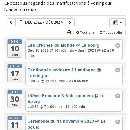
Ci-dessous l’agenda des manifestations à venir pour
l’année en cours :
DÉC 2022 – DÉC 2024
Tout plier
Tout déplier
DÉC
Les Crèches du Monde
@ Le bourg
10
Déc 10 2022 @ 16 h 00 min – Jan 1 2023 @ 22 h 00
min
sam
JUIN
Randonnée pédestre à Landogne
@
17
Landogne
sam
Juin 17 @ 19 h 00 min – 23 h 45 min
JUIL
19ème Brocante & Vide-greniers
@ Le
30
Bourg
dim
Juil 30 @ 7 h 00 min – 19 h 00 min
NOV
Cérémonie du 11 novembre 2023
@ Le
11
bourg