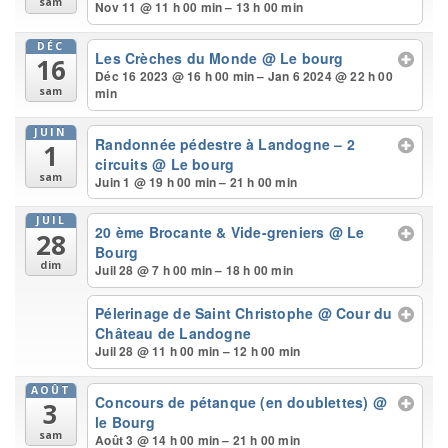
sam
Nov 11 @ 11 h 00 min – 13 h 00 min
DÉC
Les Crèches du Monde
@ Le bourg
16
Déc 16 2023 @ 16 h 00 min – Jan 6 2024 @ 22 h 00
min
sam
JUIN
Randonnée pédestre à Landogne – 2
1
circuits
@ Le bourg
sam
Juin 1 @ 19 h 00 min – 21 h 00 min
JUIL
20 ème Brocante & Vide-greniers
@ Le
28
Bourg
dim
Juil 28 @ 7 h 00 min – 18 h 00 min
Pélerinage de Saint Christophe
@ Cour du
Château de Landogne
Juil 28 @ 11 h 00 min – 12 h 00 min
AOÛT
Concours de pétanque (en doublettes)
@
3
le Bourg
sam
Août 3 @ 14 h 00 min – 21 h 00 min